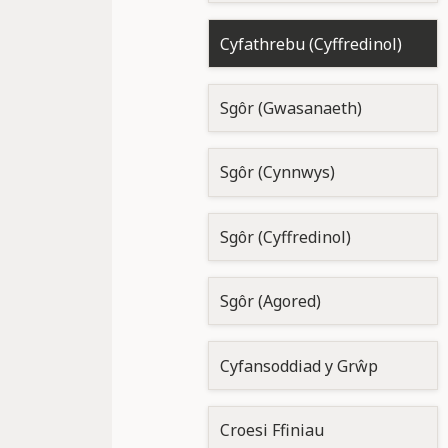
Cyfathrebu (Cyffredinol)
Sgôr (Gwasanaeth)
Sgôr (Cynnwys)
Sgôr (Cyffredinol)
Sgôr (Agored)
Cyfansoddiad y Grŵp
Croesi Ffiniau