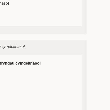
hasol
u cymdeithasol
yfryngau cymdeithasol