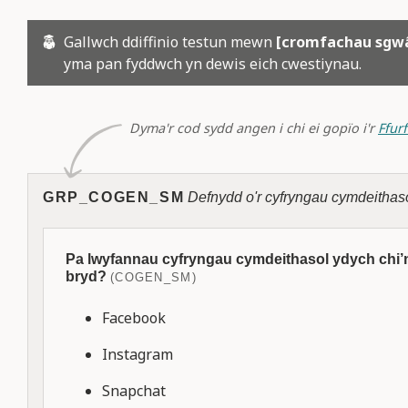
Gallwch ddiffinio testun mewn
[cromfachau sgw
yma pan fyddwch yn dewis eich cwestiynau.
Dyma'r cod sydd angen i chi ei gopïo i'r
Ffur
GRP_COGEN_SM
Defnydd o'r cyfryngau cymdeithas
Pa lwyfannau cyfryngau cymdeithasol ydych chi’n
bryd?
(COGEN_SM)
Facebook
Instagram
Snapchat