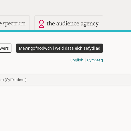
annau eraill
swers
Mewngofnodwch i weld data eich sefydliad
English
|
Cymraeg
u (Cyffredinol)
)