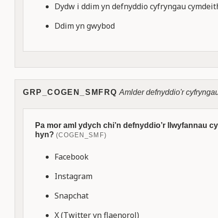
Dydw i ddim yn defnyddio cyfryngau cymdeit
Ddim yn gwybod
GRP_COGEN_SMFRQ
Amlder defnyddio'r cyfrynga
Pa mor aml ydych chi’n defnyddio’r llwyfannau c
hyn?
(COGEN_SMF)
Facebook
Instagram
Snapchat
X (Twitter yn flaenorol)