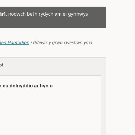
âr]
, nodwch beth rydych am ei gynnwys
flen Hanfodion
i ddewis y grŵp cwestiwn yma
ol
 eu defnyddio ar hyn o