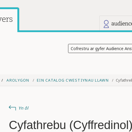
Ein gwef
Y safle presennol: Audience Answers
Cofrestru ar gyfer Audience An
AROLYGON
EIN CATALOG CWESTIYNAU LLAWN
Cyfathreb
Yn ôl
Cyfathrebu (Cyffredinol