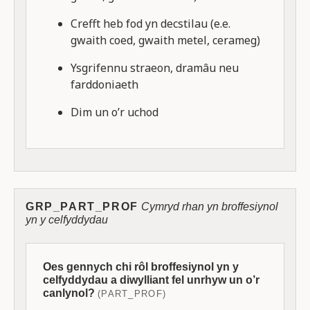
Crefft heb fod yn decstilau (e.e.
gwaith coed, gwaith metel, cerameg)
Ysgrifennu straeon, dramâu neu
farddoniaeth
Dim un o’r uchod
GRP_PART_PROF
Cymryd rhan yn broffesiynol
yn y celfyddydau
Oes gennych chi rôl broffesiynol yn y
celfyddydau a diwylliant fel unrhyw un o’r
canlynol?
(PART_PROF)