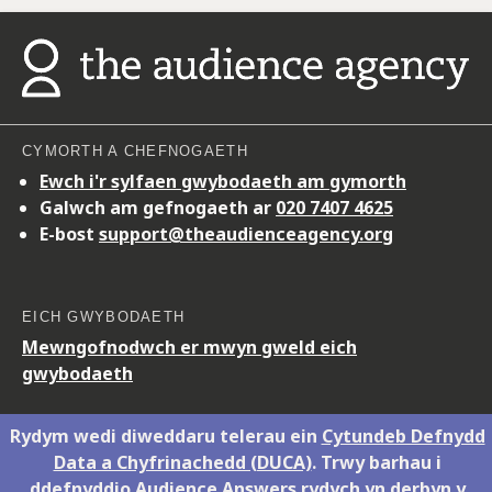
CYMORTH A CHEFNOGAETH
Ewch i'r sylfaen gwybodaeth am gymorth
Galwch am gefnogaeth ar
020 7407 4625
E-bost
support@theaudienceagency.org
EICH GWYBODAETH
Mewngofnodwch er mwyn gweld eich
gwybodaeth
Rydym wedi diweddaru telerau ein
Cytundeb Defnydd
Data a Chyfrinachedd (DUCA)
. Trwy barhau i
Hawlfraint © 2026
The Audience Agency
ddefnyddio Audience Answers rydych yn derbyn y