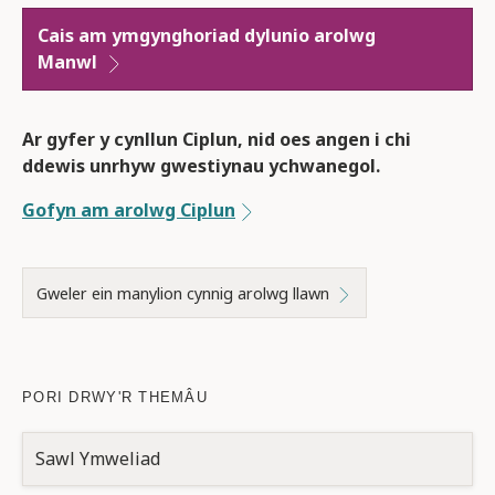
Cais am ymgynghoriad dylunio arolwg
Manwl
Ar gyfer y cynllun
Ciplun
, nid oes angen i chi
ddewis unrhyw gwestiynau ychwanegol.
Gofyn am arolwg Ciplun
Gweler ein manylion cynnig arolwg llawn
PORI DRWY'R THEMÂU
Sawl Ymweliad