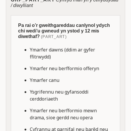
/ diwylliant
Pa rai o’r gweithgareddau canlynol ydych
chi wedi’u gwneud yn ystod y 12 mis
diwethaf?
(PART_ART)
Ymarfer dawns (ddim ar gyfer
ffitrwydd)
Ymarfer neu berfformio offeryn
Ymarfer canu
Ysgrifennu neu gyfansoddi
cerddoriaeth
Ymarfer neu berfformio mewn
drama, sioe gerdd neu opera
Cyfrannu at garnifal neu barêd neu