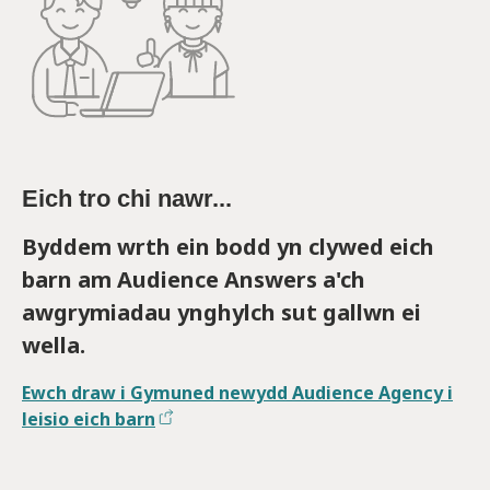
Eich tro chi nawr...
Byddem wrth ein bodd yn clywed eich
barn am Audience Answers a'ch
awgrymiadau ynghylch sut gallwn ei
wella.
Ewch draw i Gymuned newydd Audience Agency i
leisio eich barn