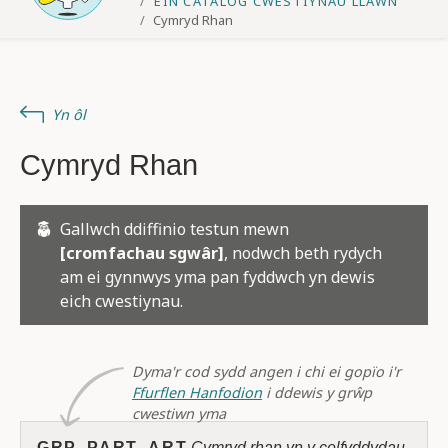
EIN CATALOG CWESTIYNAU LLAWN
Cymryd Rhan
Yn ôl
Cymryd Rhan
Gallwch ddiffinio testun mewn
[cromfachau sgwâr]
, nodwch beth rydych
am ei gynnwys yma pan fyddwch yn dewis
eich cwestiynau.
Dyma'r cod sydd angen i chi ei gopïo i'r
Ffurflen Hanfodion
i ddewis y grŵp
cwestiwn yma
GRP_PART_ART
Cymryd rhan yn y celfyddydau