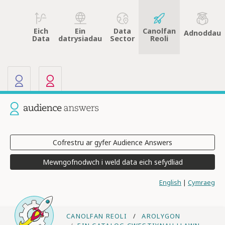
Eich
Data
Canolfan
Ein
Adnoddau
Data
Sector
Reoli
datrysiadau
Ein gwefannau eraill
Y safle presennol: Audience Answ
Cofrestru ar gyfer Audience Answers
Mewngofnodwch i weld data eich sefydliad
English
|
Cymraeg
CANOLFAN REOLI
AROLYGON