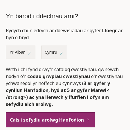
Yn barod i ddechrau arni?
Rydych chi'n edrych ar ddewisiadau ar gyfer
Lloegr
ar
hyn o bryd.
Yr Alban
Cymru
Wrth i chi fynd drwy'r catalog cwestiynau, gwnewch
nodyn o'r
codau grwpiau cwestiynau
o'r cwestiynau
ychwanegol yr hoffech eu cynnwys (
3 ar gyfer y
cynllun Hanfodion, hyd at 5 ar gyfer Manwl<
/strong>) ac yna llenwch y ffurflen i ofyn am
sefydlu eich arolwg.
Cais i sefydlu arolwg
Hanfodion