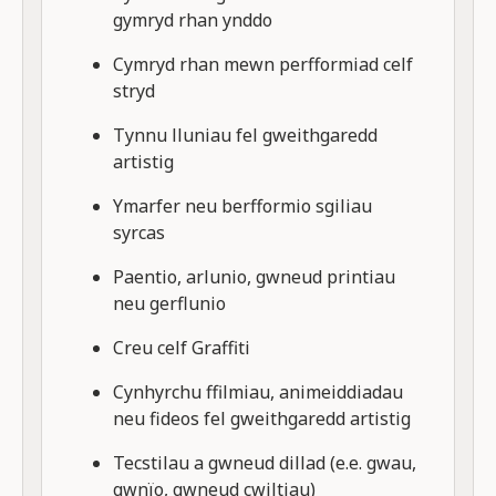
gymryd rhan ynddo
Cymryd rhan mewn perfformiad celf
stryd
Tynnu lluniau fel gweithgaredd
artistig
Ymarfer neu berfformio sgiliau
syrcas
Paentio, arlunio, gwneud printiau
neu gerflunio
Creu celf Graffiti
Cynhyrchu ffilmiau, animeiddiadau
neu fideos fel gweithgaredd artistig
Tecstilau a gwneud dillad (e.e. gwau,
gwnïo, gwneud cwiltiau)