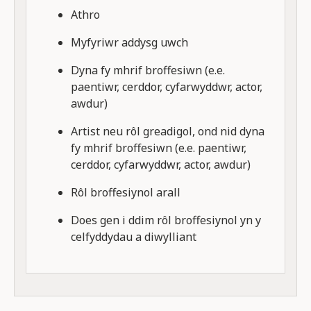
Athro
Myfyriwr addysg uwch
Dyna fy mhrif broffesiwn (e.e.
paentiwr, cerddor, cyfarwyddwr, actor,
awdur)
Artist neu rôl greadigol, ond nid dyna
fy mhrif broffesiwn (e.e. paentiwr,
cerddor, cyfarwyddwr, actor, awdur)
Rôl broffesiynol arall
Does gen i ddim rôl broffesiynol yn y
celfyddydau a diwylliant