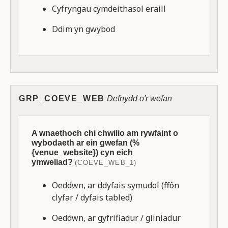
Cyfryngau cymdeithasol eraill
Ddim yn gwybod
GRP_COEVE_WEB
Defnydd o'r wefan
A wnaethoch chi chwilio am rywfaint o
wybodaeth ar ein gwefan (%
{venue_website}) cyn eich
ymweliad?
(COEVE_WEB_1)
Oeddwn, ar ddyfais symudol (ffôn
clyfar / dyfais tabled)
Oeddwn, ar gyfrifiadur / gliniadur