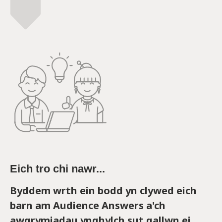
Eich tro chi nawr...
Byddem wrth ein bodd yn clywed eich
barn am Audience Answers a'ch
awgrymiadau ynghylch sut gallwn ei