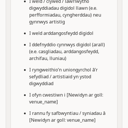
I weld / clywed / lawrlwytho
digwyddiadau digidol llawn (e.e.
perfformiadau, cyngherddau) neu
gynnwys artistig
I weld arddangosfeydd digidol
I ddefnyddio cynnwys digidol (arall)
(e.e. casgliadau, arddangosfeydd,
archifau, lluniau)
I ryngweithio’n uniongyrchol â’r
sefydliad / artistiaid yn ystod
digwyddiad
I ofyn cwestiwn i [Newidyn ar goll:
venue_name]
I rannu fy safbwyntiau / syniadau â
[Newidyn ar goll: venue_name]