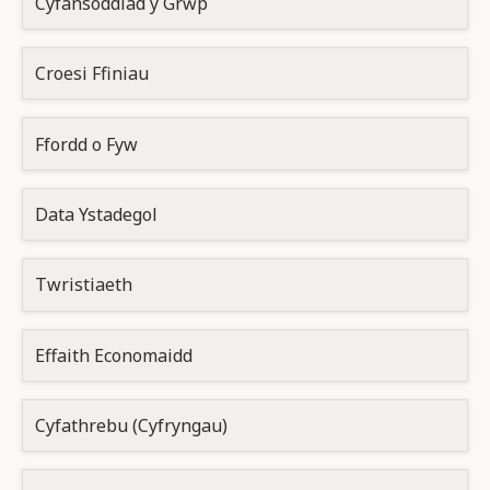
Cyfansoddiad y Grŵp
Croesi Ffiniau
Ffordd o Fyw
Data Ystadegol
Twristiaeth
Effaith Economaidd
Cyfathrebu (Cyfryngau)