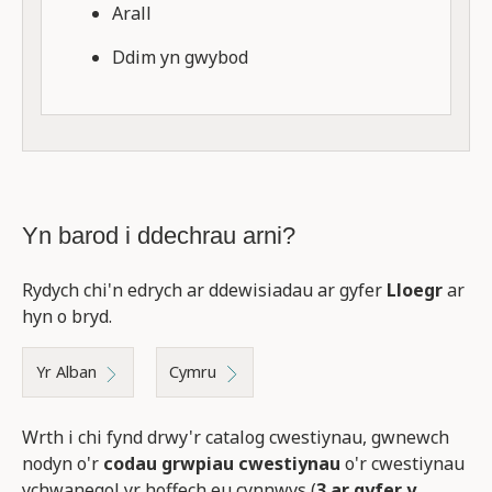
Arall
Ddim yn gwybod
Yn barod i ddechrau arni?
Rydych chi'n edrych ar ddewisiadau ar gyfer
Lloegr
ar
hyn o bryd.
Yr Alban
Cymru
Wrth i chi fynd drwy'r catalog cwestiynau, gwnewch
nodyn o'r
codau grwpiau cwestiynau
o'r cwestiynau
ychwanegol yr hoffech eu cynnwys (
3 ar gyfer y