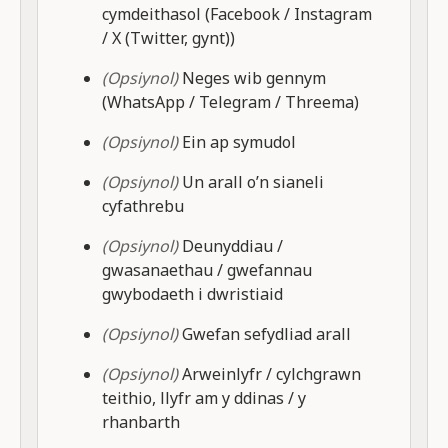
cymdeithasol (Facebook / Instagram
/ X (Twitter, gynt))
(Opsiynol)
Neges wib gennym
(WhatsApp / Telegram / Threema)
(Opsiynol)
Ein ap symudol
(Opsiynol)
Un arall o’n sianeli
cyfathrebu
(Opsiynol)
Deunyddiau /
gwasanaethau / gwefannau
gwybodaeth i dwristiaid
(Opsiynol)
Gwefan sefydliad arall
(Opsiynol)
Arweinlyfr / cylchgrawn
teithio, llyfr am y ddinas / y
rhanbarth