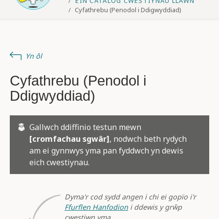
EIN CATALOG CWESTIYNAU LLAWN
Cyfathrebu (Penodol i Ddigwyddiad)
Yn ôl
Cyfathrebu (Penodol i
Ddigwyddiad)
Gallwch ddiffinio testun mewn
[cromfachau sgwâr]
, nodwch beth rydych
am ei gynnwys yma pan fyddwch yn dewis
eich cwestiynau.
Dyma'r cod sydd angen i chi ei gopïo i'r
Ffurflen Hanfodion
i ddewis y grŵp
cwestiwn yma