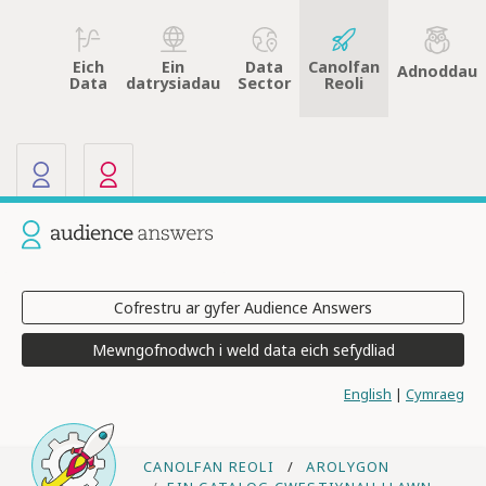
Eich
Data
Canolfan
Ein
Adnoddau
Data
Sector
Reoli
datrysiadau
Ein gwefannau eraill
Y safle presennol: Audience Answ
Cofrestru ar gyfer Audience Answers
Mewngofnodwch i weld data eich sefydliad
English
|
Cymraeg
CANOLFAN REOLI
AROLYGON