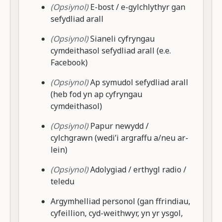
(Opsiynol)
E-bost / e-gylchlythyr gan
sefydliad arall
(Opsiynol)
Sianeli cyfryngau
cymdeithasol sefydliad arall (e.e.
Facebook)
(Opsiynol)
Ap symudol sefydliad arall
(heb fod yn ap cyfryngau
cymdeithasol)
(Opsiynol)
Papur newydd /
cylchgrawn (wedi’i argraffu a/neu ar-
lein)
(Opsiynol)
Adolygiad / erthygl radio /
teledu
Argymhelliad personol (gan ffrindiau,
cyfeillion, cyd-weithwyr, yn yr ysgol,