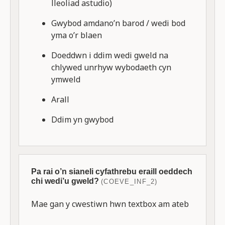
lleoliad astudio)
Gwybod amdano’n barod / wedi bod
yma o’r blaen
Doeddwn i ddim wedi gweld na
chlywed unrhyw wybodaeth cyn
ymweld
Arall
Ddim yn gwybod
Pa rai o’n sianeli cyfathrebu eraill oeddech
chi wedi’u gweld?
(COEVE_INF_2)
Mae gan y cwestiwn hwn textbox am ateb