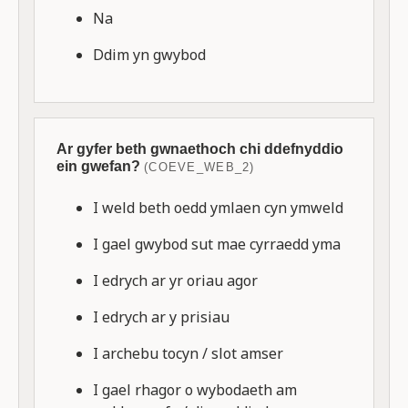
Na
Ddim yn gwybod
Ar gyfer beth gwnaethoch chi ddefnyddio
ein gwefan?
(COEVE_WEB_2)
I weld beth oedd ymlaen cyn ymweld
I gael gwybod sut mae cyrraedd yma
I edrych ar yr oriau agor
I edrych ar y prisiau
I archebu tocyn / slot amser
I gael rhagor o wybodaeth am