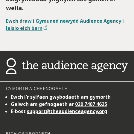
wella.
Ewch draw i Gymuned newydd Audience Agency i
leisio eich barn
CYMORTH A CHEFNOGAETH
Ewch i'r sylfaen gwybodaeth am gymorth
Galwch am gefnogaeth ar
020 7407 4625
E-bost
support@theaudienceagency.org
EICH GWYBODAETH