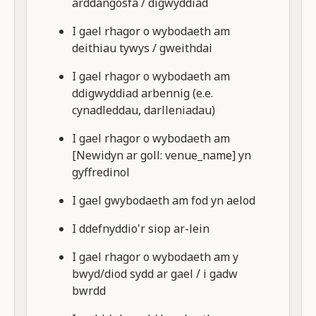
arddangosfa / digwyddiad
I gael rhagor o wybodaeth am
deithiau tywys / gweithdai
I gael rhagor o wybodaeth am
ddigwyddiad arbennig (e.e.
cynadleddau, darlleniadau)
I gael rhagor o wybodaeth am
[Newidyn ar goll: venue_name] yn
gyffredinol
I gael gwybodaeth am fod yn aelod
I ddefnyddio'r siop ar-lein
I gael rhagor o wybodaeth am y
bwyd/diod sydd ar gael / i gadw
bwrdd