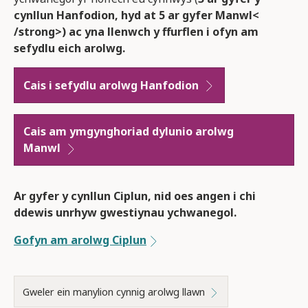
cynllun Hanfodion, hyd at 5 ar gyfer Manwl<
/strong>) ac yna llenwch y ffurflen i ofyn am
sefydlu eich arolwg.
Cais i sefydlu arolwg
Hanfodion
Cais am ymgynghoriad dylunio arolwg
Manwl
Ar gyfer y cynllun
Ciplun
, nid oes angen i chi
ddewis unrhyw gwestiynau ychwanegol.
Gofyn am arolwg Ciplun
Gweler ein manylion cynnig arolwg llawn