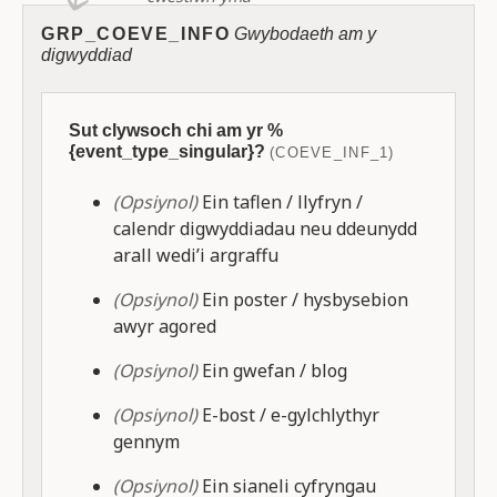
GRP_COEVE_INFO
Gwybodaeth am y
digwyddiad
Sut clywsoch chi am yr %
{event_type_singular}?
(COEVE_INF_1)
(Opsiynol)
Ein taflen / llyfryn /
calendr digwyddiadau neu ddeunydd
arall wedi’i argraffu
(Opsiynol)
Ein poster / hysbysebion
awyr agored
(Opsiynol)
Ein gwefan / blog
(Opsiynol)
E-bost / e-gylchlythyr
gennym
(Opsiynol)
Ein sianeli cyfryngau